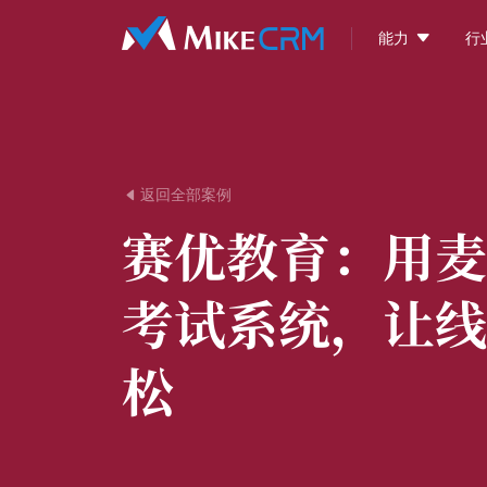

能力
行
返回全部案例

赛优教育：
用麦
考试系统，让线
松