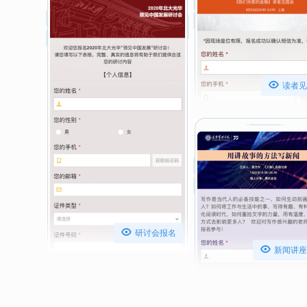

读者见

研讨会报名

新闻讲座