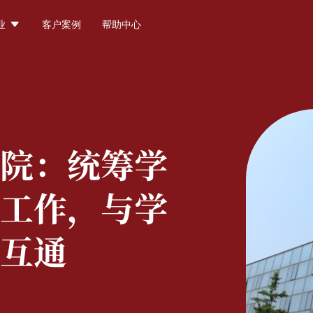

业
客户案例
帮助中心
院：
统筹学
工作，与学
互通