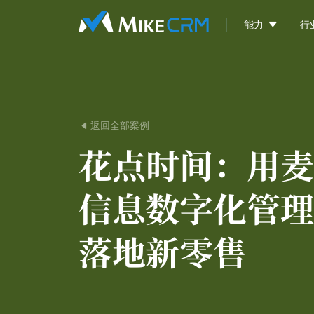

能力
行
返回全部案例

花点时间：
用麦
信息数字化管理
落地新零售