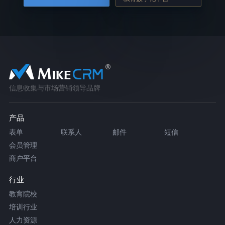
信息收集与市场营销领导品牌
产品
表单
联系人
邮件
短信
会员管理
商户平台
行业
教育院校
培训行业
人力资源