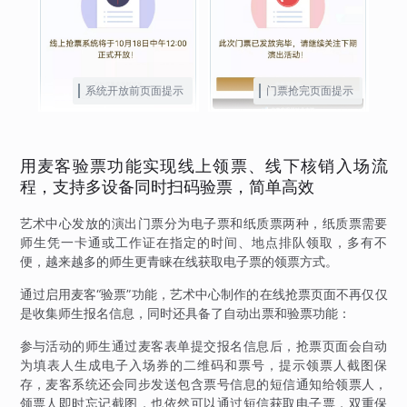
系统开放前页面提示
门票抢完页面提示
用麦客验票功能实现线上领票、线下核销入场流
程，支持多设备同时扫码验票，简单高效
艺术中心发放的演出门票分为电子票和纸质票两种，纸质票需要
师生凭一卡通或工作证在指定的时间、地点排队领取，多有不
便，越来越多的师生更青睐在线获取电子票的领票方式。
通过启用麦客“验票”功能，艺术中心制作的在线抢票页面不再仅仅
是收集师生报名信息，同时还具备了自动出票和验票功能：
参与活动的师生通过麦客表单提交报名信息后，抢票页面会自动
为填表人生成电子入场券的二维码和票号，提示领票人截图保
存，麦客系统还会同步发送包含票号信息的短信通知给领票人，
领票人即时忘记截图，也依然可以通过短信获取电子票，双重保