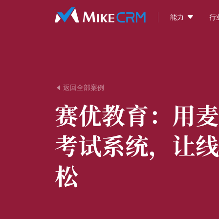

能力
行
返回全部案例

赛优教育：
用麦
考试系统，让线
松