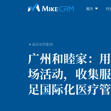

能力
行
返回全部案例

广州和睦家：
用
场活动，收集服
足国际化医疗管