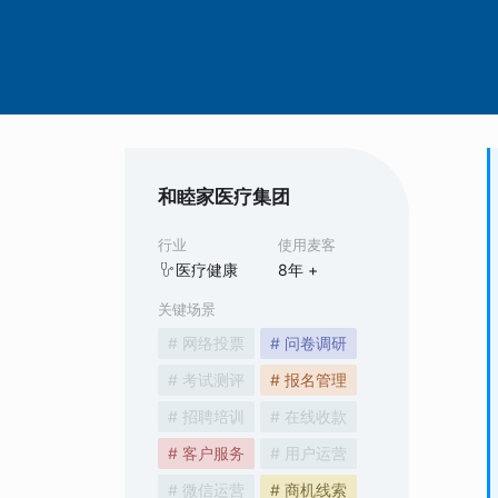
和睦家医疗集团
行业
使用麦客
医疗健康
8
年 +
关键场景
# 网络投票
# 问卷调研
# 考试测评
# 报名管理
# 招聘培训
# 在线收款
# 客户服务
# 用户运营
# 微信运营
# 商机线索