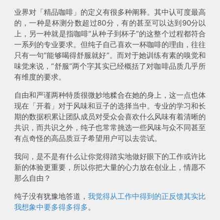
业界对「精品咖啡」的定义有很多种阐释。其中认可度最高
的，一种是杯测分数超过80分，有的甚至可以达到90分以
上，另一种就是指咖啡“从种子到杯子”的这整个过程都符合
一系列的专业要求。但纯子自己喜欢一杯咖啡的理由，往往
只有一句“能够喝得舒服就好”。而对于她训练有素的嗅觉和
味觉来说，“舒服”两个字其实已经概括了对咖啡品质几乎所
有维度的要求。
自由和严谨两种特质很微妙地糅合在她的身上，这一点也体
现在「开着」对于风味和豆子的选择当中。专业的学习和长
期的数据积累让团队成员对受众会喜欢什么风味有着清晰的
共识，而共识之外，纯子也常常挑选一些风味与众不同甚至
有点奇怪的高品质豆子希望用户可以去尝试。
我问，是不是有什么让你觉得踏实地做好眼下的工作或许比
新的体验更重要，所以你把大量的心力放在创业上，情愿不
那么自由？
纯子没有犹豫地答道，
我觉得从工作中得到的正反馈其实比
我想象中要多得多得多
。