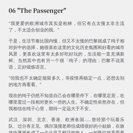
06 "The Passenger"
“我更爱的欧洲城市其实是柏林，但它有点太慢太非主流
了，不太适合创业的我。”
于是，生活节奏比国内慢，但又不太慢的巴黎就成了纯子相
对折中的选择，她很喜欢这里的文化历史氛围和好看的城市
风景，更喜欢这里有太多好吃好玩的，生活能一直充满新
鲜。当然其中也有另一个很「纯子」的理由：巴黎不说英
语，正好锻炼语言。
“但我也不太确定能留多久，等疫情再稳定一点，还想去别
的地方再看看。”
现在的纯子仍然不知道自己会在哪里停下，在哪里定居，在
哪里度过一段相对更长一些的人生。不确定性依然存在，但
我相信在纯子心里，期待一定远大于不安。
武汉、深圳、北京、香港、欧洲各国......曾经那个玩着乐
队、过分有主见、偶尔顶撞老师但成绩很好的小姑娘，在旅
途中逐渐长成了一个从容又鲜活的旅人，一如既往地享受着