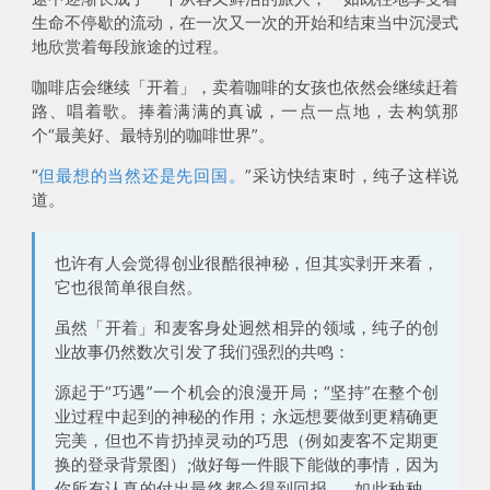
生命不停歇的流动，在一次又一次的开始和结束当中沉浸式
地欣赏着每段旅途的过程。
咖啡店会继续「开着」，卖着咖啡的女孩也依然会继续赶着
路、唱着歌。捧着满满的真诚，一点一点地，去构筑那
个“最美好、最特别的咖啡世界”。
“
但最想的当然还是先回国。
”采访快结束时，纯子这样说
道。
也许有人会觉得创业很酷很神秘，但其实剥开来看，
它也很简单很自然。
虽然「开着」和麦客身处迥然相异的领域，纯子的创
业故事仍然数次引发了我们强烈的共鸣：
源起于“巧遇”一个机会的浪漫开局；“坚持”在整个创
业过程中起到的神秘的作用；永远想要做到更精确更
完美，但也不肯扔掉灵动的巧思（例如麦客不定期更
换的登录背景图）;做好每一件眼下能做的事情，因为
你所有认真的付出最终都会得到回报......如此种种，