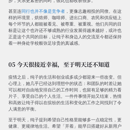
步，关系更紧密的同时，彼此也都收获很多。
甚至连
同行也并不像是竞争者
，更像志趣相投的同僚。在这
样的环境里，烘焙师、咖啡师、进出口商、农民和供应链上
每个环节的人都能被看见、被尊重、被重视。他们共同的目
标是让这个也许还不够成熟的行业发展得越来越好，或许也
正是这个共同的目标，让纯子和身边人的交流至今都还保持
着一种身处学校般弥足珍贵的真诚感。
05 今天很接近幸福，至于明天还不知道
疫情之后，纯子的生活和创业或多或少都迎来一些改变。但
心理上，她几乎已经达到理想中的状态：和团队的时差让她
可以相对自由地安排自己的工作时间，也留有足够的精力看
片子、享受自己的个人生活。一件件事情开始又结束，热情
和高效让纯子得以在缤纷的生活和变化的工作之间找到了令
人满意的平衡。
至于明天，纯子提到希望自己性格里能够多一点稳定性，更
健康、更规律地生活。希望「开着」能早日搭建好从新用户